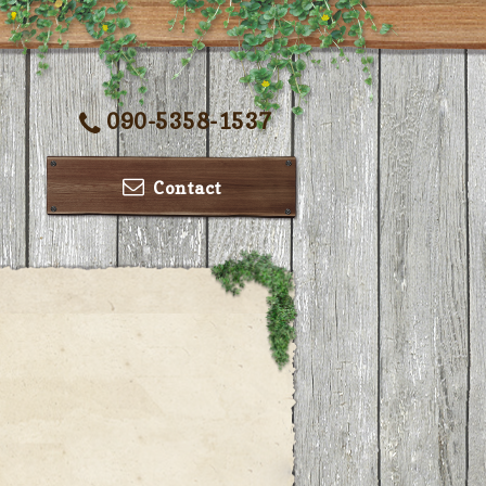
090-5358-1537
Contact
ー