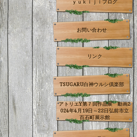
ｙｕｋｉｊｉブログ
お問い合わせ
リンク
TSUGARU白神ウルシ倶楽部
アトリエY第７回作品展 動画2
024年4月19日～22日弘前市立
百石町展示館