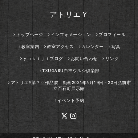
アトリエＹ
トップページ
インフォメーション
プロフィール
教室案内
教室アクセス
カレンダー
写真
ｙｕｋｉｊｉブログ
お問い合わせ
リンク
TSUGARU白神ウルシ倶楽部
アトリエY第７回作品展 動画2024年4月19日～22日弘前市
立百石町展示館
イベント予約