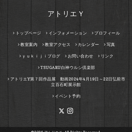
アトリエＹ
トップページ
インフォメーション
プロフィール
教室案内
教室アクセス
カレンダー
写真
ｙｕｋｉｊｉブログ
お問い合わせ
リンク
TSUGARU白神ウルシ倶楽部
アトリエY第７回作品展 動画2024年4月19日～22日弘前市
立百石町展示館
イベント予約