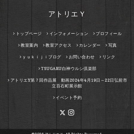
アトリエＹ
トップページ
インフォメーション
プロフィール
教室案内
教室アクセス
カレンダー
写真
ｙｕｋｉｊｉブログ
お問い合わせ
リンク
TSUGARU白神ウルシ倶楽部
アトリエY第７回作品展 動画2024年4月19日～22日弘前市
立百石町展示館
イベント予約