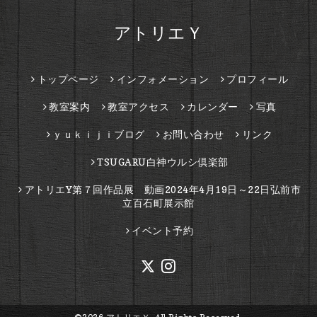
アトリエＹ
トップページ
インフォメーション
プロフィール
教室案内
教室アクセス
カレンダー
写真
ｙｕｋｉｊｉブログ
お問い合わせ
リンク
TSUGARU白神ウルシ倶楽部
アトリエY第７回作品展 動画2024年4月19日～22日弘前市
立百石町展示館
イベント予約