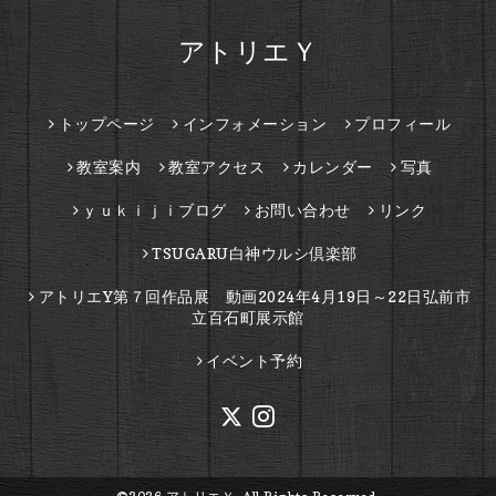
アトリエＹ
トップページ
インフォメーション
プロフィール
教室案内
教室アクセス
カレンダー
写真
ｙｕｋｉｊｉブログ
お問い合わせ
リンク
TSUGARU白神ウルシ倶楽部
アトリエY第７回作品展 動画2024年4月19日～22日弘前市
立百石町展示館
イベント予約