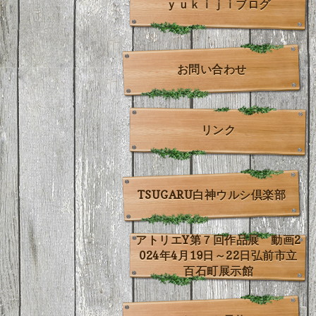
ｙｕｋｉｊｉブログ
お問い合わせ
リンク
TSUGARU白神ウルシ倶楽部
アトリエY第７回作品展 動画2
024年4月19日～22日弘前市立
百石町展示館