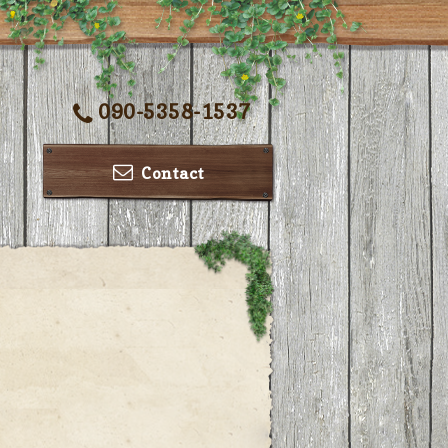
090-5358-1537
Contact
ー