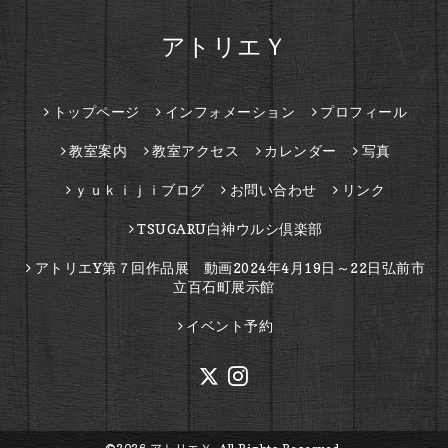
アトリエＹ
トップページ
インフォメーション
プロフィール
教室案内
教室アクセス
カレンダー
写真
ｙｕｋｉｊｉブログ
お問い合わせ
リンク
TSUGARU白神ウルシ倶楽部
アトリエY第７回作品展 動画2024年4月19日～22日弘前市
立百石町展示館
イベント予約